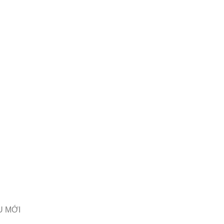
OUT IFSS
INNOVATION & TECHNOLOGY
PRODUCTS & 
YEAR-END PARTY 2024
U MỚI