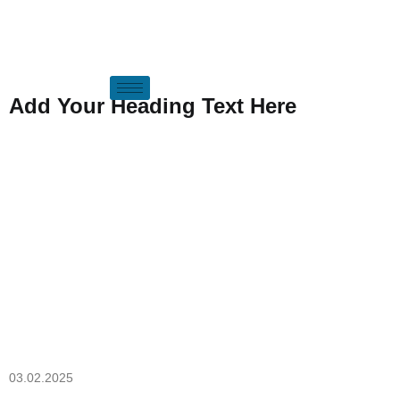
Add Your Heading Text Here
Khai Trương Đầu Năm – Đón Lộc
Phát Tài! 2024
03.02.2025