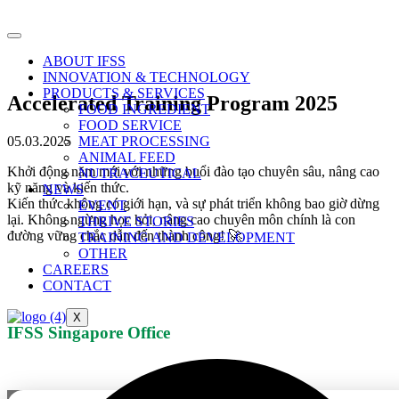
Skip
to
content
ABOUT IFSS
INNOVATION & TECHNOLOGY
PRODUCTS & SERVICES
Accelerated Training Program 2025
FOOD INGREDIENT
FOOD SERVICE
05.03.2025
MEAT PROCESSING
ANIMAL FEED
Khởi động năm mới với những buổi đào tạo chuyên sâu, nâng cao
NUTRACEUTICAL
kỹ năng và kiến thức.
NEWS
Kiến thức không có giới hạn, và sự phát triển không bao giờ dừng
EVENT
lại. Không ngừng học hỏi, nâng cao chuyên môn chính là con
THRIVE STORIES
đường vững chắc dẫn đến thành công! 🚀
TRAINING AND DEVELOPMENT
OTHER
CAREERS
CONTACT
X
IFSS Singapore Office